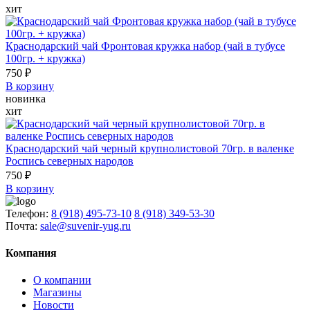
хит
Краснодарский чай Фронтовая кружка набор (чай в тубусе
100гр. + кружка)
750 ₽
В корзину
новинка
хит
Краснодарский чай черный крупнолистовой 70гр. в валенке
Роспись северных народов
750 ₽
В корзину
Телефон:
8 (918) 495-73-10
8 (918) 349-53-30
Почта:
sale@suvenir-yug.ru
Компания
О компании
Магазины
Новости