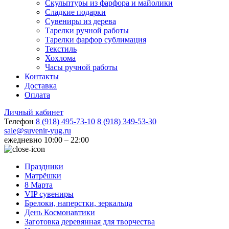
Скульптуры из фарфора и майолики
Сладкие подарки
Сувениры из дерева
Тарелки ручной работы
Тарелки фарфор сублимация
Текстиль
Хохлома
Часы ручной работы
Контакты
Доставка
Оплата
Личный кабинет
Телефон
8 (918) 495-73-10
8 (918) 349-53-30
sale@suvenir-yug.ru
ежедневно 10:00 – 22:00
Праздники
Матрёшки
8 Марта
VIP сувениры
Брелоки, наперстки, зеркальца
День Космонавтики
Заготовка деревянная для творчества