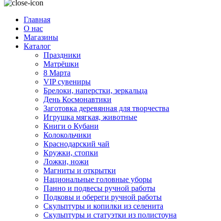
Главная
О нас
Магазины
Каталог
Праздники
Матрёшки
8 Марта
VIP сувениры
Брелоки, наперстки, зеркальца
День Космонавтики
Заготовка деревянная для творчества
Игрушка мягкая, животные
Книги о Кубани
Колокольчики
Краснодарский чай
Кружки, стопки
Ложки, ножи
Магниты и открытки
Национальные головные уборы
Панно и подвесы ручной работы
Подковы и обереги ручной работы
Скульптуры и копилки из селенита
Скульптуры и статуэтки из полистоуна