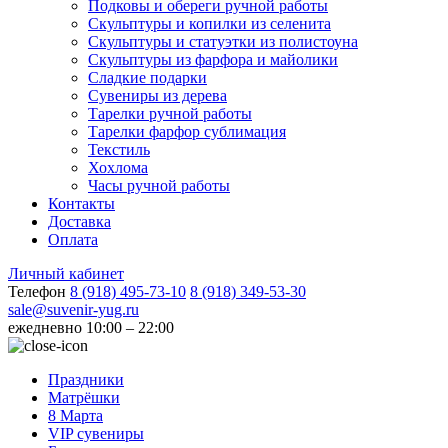
Подковы и обереги ручной работы
Скульптуры и копилки из селенита
Скульптуры и статуэтки из полистоуна
Скульптуры из фарфора и майолики
Сладкие подарки
Сувениры из дерева
Тарелки ручной работы
Тарелки фарфор сублимация
Текстиль
Хохлома
Часы ручной работы
Контакты
Доставка
Оплата
Личный кабинет
Телефон
8 (918) 495-73-10
8 (918) 349-53-30
sale@suvenir-yug.ru
ежедневно 10:00 – 22:00
Праздники
Матрёшки
8 Марта
VIP сувениры