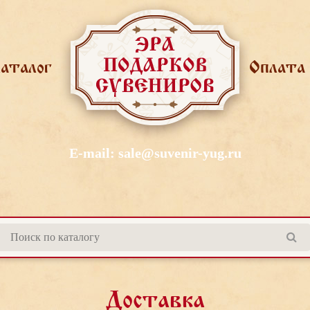
аталог
Оплата
E-mail:
sale@suvenir-yug.ru
Доставка