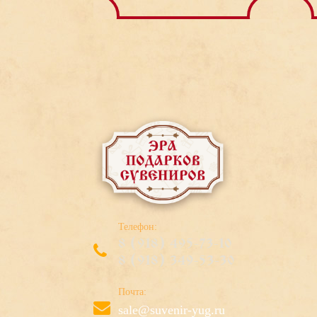
Телефон:
8 (918) 495-73-10
8 (918) 349-53-30
Почта:
sale@suvenir-yug.ru