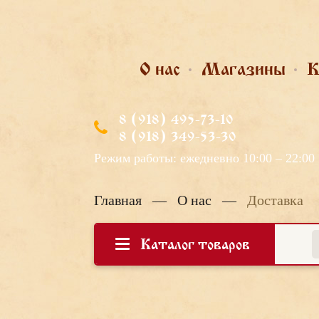
О нас
Магазины
К
8 (918) 495-73-10
8 (918) 349-53-30
Режим работы: ежедневно 10:00 – 22:00
Главная
—
О нас
—
Доставка
Каталог товаров