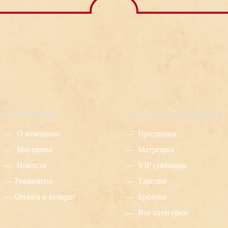
возможен только для
заказов из г. Краснодар
Компания
Каталог продукции
О компании
Праздники
Магазины
Матрешки
Новости
VIP сувениры
Реквизиты
Тарелки
Оплата и возврат
Брелоки
Все категории