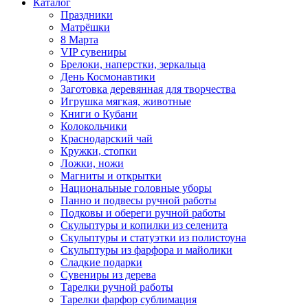
Каталог
Праздники
Матрёшки
8 Марта
VIP сувениры
Брелоки, наперстки, зеркальца
День Космонавтики
Заготовка деревянная для творчества
Игрушка мягкая, животные
Книги о Кубани
Колокольчики
Краснодарский чай
Кружки, стопки
Ложки, ножи
Магниты и открытки
Национальные головные уборы
Панно и подвесы ручной работы
Подковы и обереги ручной работы
Скульптуры и копилки из селенита
Скульптуры и статуэтки из полистоуна
Скульптуры из фарфора и майолики
Сладкие подарки
Сувениры из дерева
Тарелки ручной работы
Тарелки фарфор сублимация