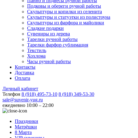
Панно и подвесы ручной работы
Подковы и обереги ручной работы
Скульптуры и копилки из селенита
Скульптуры и статуэтки из полистоуна
Скульптуры из фарфора и майолики
Сладкие подарки
Сувениры из дерева
Тарелки ручной работы
Тарелки фарфор сублимация
Текстиль
Хохлома
Часы ручной работы
Контакты
Доставка
Оплата
Личный кабинет
Телефон
8 (918) 495-73-10
8 (918) 349-53-30
sale@suvenir-yug.ru
ежедневно 10:00 – 22:00
Праздники
Матрёшки
8 Марта
VIP сувениры