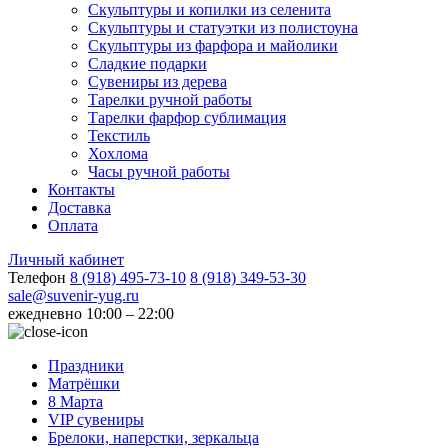
Скульптуры и копилки из селенита
Скульптуры и статуэтки из полистоуна
Скульптуры из фарфора и майолики
Сладкие подарки
Сувениры из дерева
Тарелки ручной работы
Тарелки фарфор сублимация
Текстиль
Хохлома
Часы ручной работы
Контакты
Доставка
Оплата
Личный кабинет
Телефон
8 (918) 495-73-10
8 (918) 349-53-30
sale@suvenir-yug.ru
ежедневно 10:00 – 22:00
Праздники
Матрёшки
8 Марта
VIP сувениры
Брелоки, наперстки, зеркальца