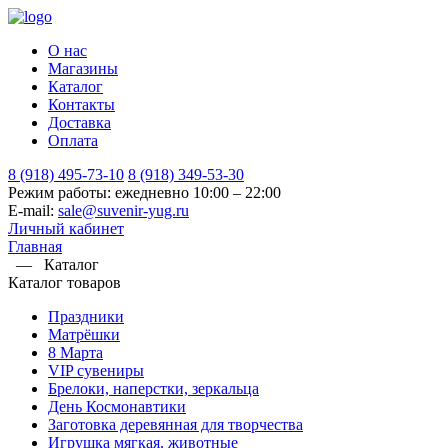
О нас
Магазины
Каталог
Контакты
Доставка
Оплата
8 (918) 495-73-10
8 (918) 349-53-30
Режим работы: ежедневно 10:00 – 22:00
E-mail:
sale@suvenir-yug.ru
Личный кабинет
Главная
—
Каталог
Каталог товаров
Праздники
Матрёшки
8 Марта
VIP сувениры
Брелоки, наперстки, зеркальца
День Космонавтики
Заготовка деревянная для творчества
Игрушка мягкая, животные