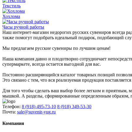
Текстиль
Хохлома
Часы ручной работы
Наш интернет-магазин недорогих русских сувениров всегда рад
также помогут подобрать идеальный подарок, подобающий слу
Мы предлагаем русские сувениры по лучшим ценам!
Наша компания давно и плодотворно сотрудничает непосредст
супермаркете, всегда остается выгодной для вас.
Постоянно расширяющийся каталог товарных позиций позволяе
Это связано с тем, что вся реализуемая продукция поставляет
Для того чтобы сделать ваш выбор более легким и приятным, м
мышкой. А разделы, сформированные определенным образом, по
Телефон:
8 (918) 495-73-10
8 (918) 349-53-30
Почта:
sale@suvenir-yug.ru
Компания