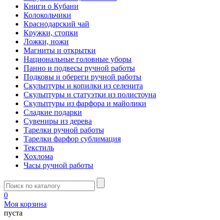
Книги о Кубани
Колокольчики
Краснодарский чай
Кружки, стопки
Ложки, ножи
Магниты и открытки
Национальные головные уборы
Панно и подвесы ручной работы
Подковы и обереги ручной работы
Скульптуры и копилки из селенита
Скульптуры и статуэтки из полистоуна
Скульптуры из фарфора и майолики
Сладкие подарки
Сувениры из дерева
Тарелки ручной работы
Тарелки фарфор сублимация
Текстиль
Хохлома
Часы ручной работы
0
Моя корзина
пуста